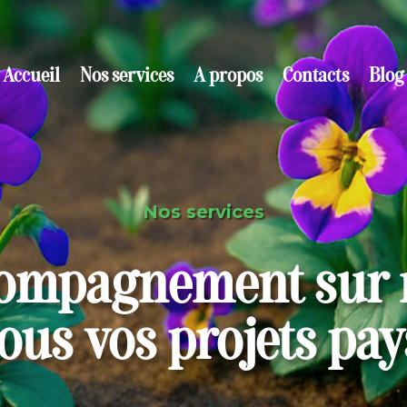
Accueil
Nos services
A propos
Contacts
Blog
Nos services
ompagnement sur
ous vos projets pa